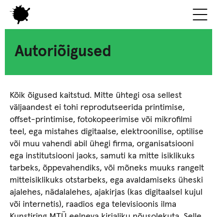
Autoriõigused
Kõik õigused kaitstud. Mitte ühtegi osa sellest
väljaandest ei tohi reprodutseerida printimise,
offset-printimise, fotokopeerimise või mikrofilmi
teel, ega mistahes digitaalse, elektroonilise, optilise
või muu vahendi abil ühegi firma, organisatsiooni
ega institutsiooni jaoks, samuti ka mitte isiklikuks
tarbeks, õppevahendiks, või mõneks muuks rangelt
mitteisiklikuks otstarbeks, ega avaldamiseks üheski
ajalehes, nädalalehes, ajakirjas (kas digitaalsel kujul
või internetis), raadios ega televisioonis ilma
Kunstiring MTÜ eelneva kirjaliku nõusolekuta. Selle