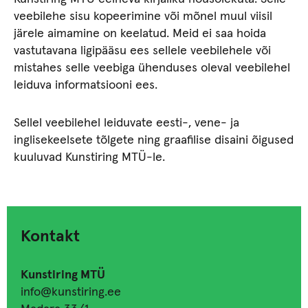
veebilehe sisu kopeerimine või mõnel muul viisil
järele aimamine on keelatud. Meid ei saa hoida
vastutavana ligipääsu ees sellele veebilehele või
mistahes selle veebiga ühenduses oleval veebilehel
leiduva informatsiooni ees.
Sellel veebilehel leiduvate eesti-, vene- ja
inglisekeelsete tõlgete ning graafilise disaini õigused
kuuluvad Kunstiring MTÜ-le.
Kontakt
Kunstiring MTÜ
info@kunstiring.ee