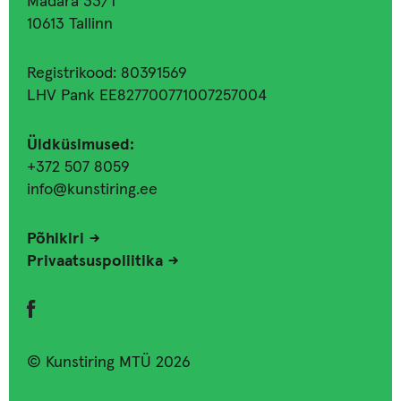
Madara 33/1
10613 Tallinn
Registrikood: 80391569
LHV Pank EE827700771007257004
Üldküsimused:
+372 507 8059
info@kunstiring.ee
Põhikiri
Privaatsuspoliitika
© Kunstiring MTÜ 2026