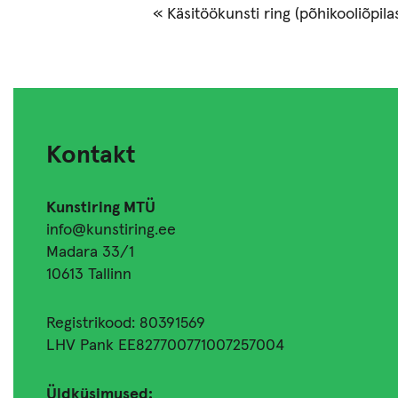
«
Käsitöökunsti ring (põhikooliõpilas
Kontakt
Kunstiring MTÜ
info@kunstiring.ee
Madara 33/1
10613 Tallinn
Registrikood: 80391569
LHV Pank EE827700771007257004
Üldküsimused: