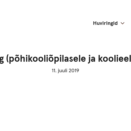
Huviringid
ng (põhikooliõpilasele ja koolieel
11. juuli 2019