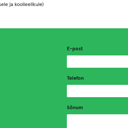
ele ja koolieelikule)
E-post
Telefon
Sõnum