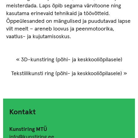
meisterdada. Laps õpib segama värvitoone ning
kasutama erinevaid tehnikaid ja töövõtteid.
Õppeülesanded on mängulised ja puudutavad lapse
viit meelt – areneb loovus ja peenmotoorika,
vaatlus- ja kujutamisoskus.
«
3D-kunstiring (põhi- ja keskkooliõpilasele)
Tekstiilikunsti ring (põhi- ja keskkooliõpilasele)
»
Kontakt
Kunstiring MTÜ
info@kunstiring.ee