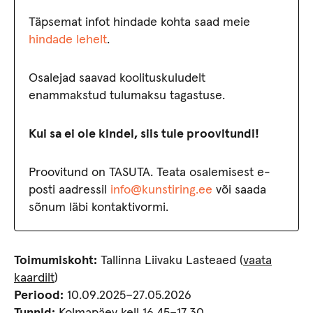
Täpsemat infot hindade kohta saad meie
hindade lehelt
.
Osalejad saavad koolituskuludelt
enammakstud tulumaksu tagastuse.
Kui sa ei ole kindel, siis tule proovitundi!
Proovitund on TASUTA. Teata osalemisest e-
posti aadressil
info@kunstiring.ee
või saada
sõnum läbi kontaktivormi.
Toimumiskoht:
Tallinna Liivaku Lasteaed (
vaata
kaardilt
)
Periood:
10.09.2025–27.05.2026