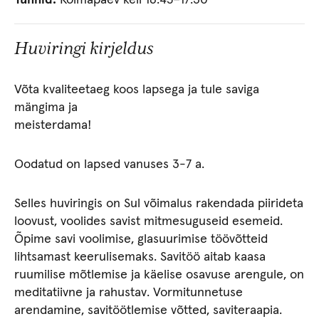
Tunnid:
Kolmapäev kell 16.45–17.30
Huviringi kirjeldus
Võta kvaliteetaeg koos lapsega ja tule saviga
mängima ja
meisterdama!
Oodatud on lapsed vanuses 3-7 a.
Selles huviringis on Sul võimalus rakendada piirideta
loovust, voolides savist mitmesuguseid esemeid.
Õpime savi voolimise, glasuurimise töövõtteid
lihtsamast keerulisemaks. Savitöö aitab kaasa
ruumilise mõtlemise ja käelise osavuse arengule, on
meditatiivne ja rahustav. Vormitunnetuse
arendamine, savitöötlemise võtted, saviteraapia.