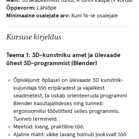
Maht:
35 akadeemilist tundi, 4 tunni kaupa (9 korda)
Õppevorm:
Lähiõpe
Minimaalne osalejate arv:
Kuni 16-le osalejale
Kursuse kirjeldus
Teema 1
:
3D-kunstniku amet ja ülevaade
ühest 3D-programmist (Blender)
Õpiväljund: õpilasel on ülevaade 3D kunstnik-
kujundaja töö eripäradest ja vajalikest
seadmetest, ta oskab orienteeruda programmi
Blender kasutajaliideses ning tunneb
ergonoomilisi töövõtteid selles programmis.
Tunneb termineid.
Meetod: loeng, praktiline töö.
Ajaline maht: väike (avang toimub jooksvalt töö