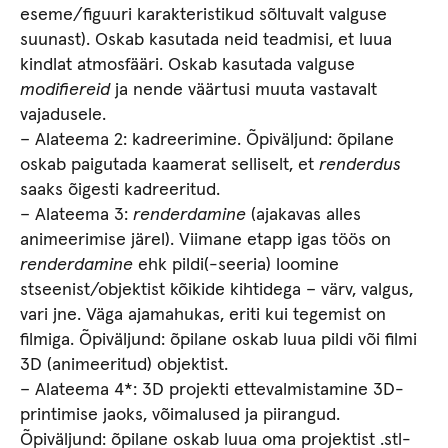
eseme/figuuri karakteristikud sõltuvalt valguse
suunast). Oskab kasutada neid teadmisi, et luua
kindlat atmosfääri. Oskab kasutada valguse
modifiereid
ja nende väärtusi muuta vastavalt
vajadusele.
– Alateema 2: kadreerimine. Õpiväljund: õpilane
oskab paigutada kaamerat selliselt, et
renderdus
saaks õigesti kadreeritud.
– Alateema 3:
renderdamine
(ajakavas alles
animeerimise järel). Viimane etapp igas töös on
renderdamine
ehk pildi(-seeria) loomine
stseenist/objektist kõikide kihtidega – värv, valgus,
vari jne. Väga ajamahukas, eriti kui tegemist on
filmiga. Õpiväljund: õpilane oskab luua pildi või filmi
3D (animeeritud) objektist.
– Alateema 4*: 3D projekti ettevalmistamine 3D-
printimise jaoks, võimalused ja piirangud.
Õpiväljund: õpilane oskab luua oma projektist .stl-