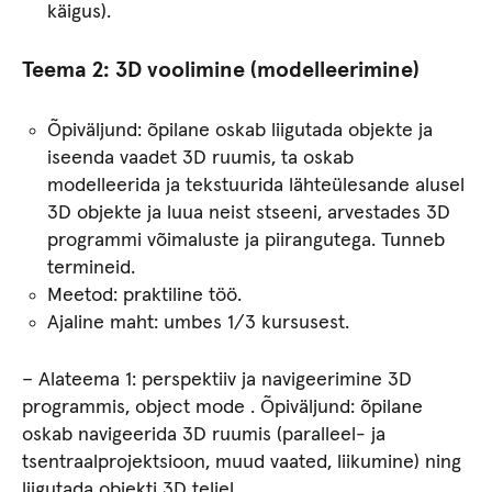
käigus).
Teema 2
:
3D voolimine (modelleerimine)
Õpiväljund: õpilane oskab liigutada objekte ja
iseenda vaadet 3D ruumis, ta oskab
modelleerida ja tekstuurida lähteülesande alusel
3D objekte ja luua neist stseeni, arvestades 3D
programmi võimaluste ja piirangutega. Tunneb
termineid.
Meetod: praktiline töö.
Ajaline maht: umbes 1/3 kursusest.
– Alateema 1: perspektiiv ja navigeerimine 3D
programmis, object mode . Õpiväljund: õpilane
oskab navigeerida 3D ruumis (paralleel- ja
tsentraalprojektsioon, muud vaated, liikumine) ning
liigutada objekti 3D teljel.