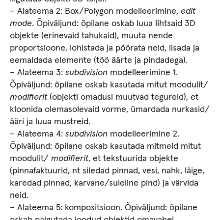
– Alateema 2: Box/Polygon modelleerimine,
edit
mode
. Õpiväljund: õpilane oskab luua lihtsaid 3D
objekte (erinevaid tahukaid), muuta nende
proportsioone, lohistada ja pöörata neid, lisada ja
eemaldada elemente (töö äärte ja pindadega).
– Alateema 3:
subdivision
modelleerimine 1.
Õpiväljund: õpilane oskab kasutada mitut moodulit/
modifierit
(objekti omadusi muutvad tegureid), et
kloonida olemasolevaid vorme, ümardada nurkasid/
ääri ja luua mustreid.
– Alateema 4:
subdivision
modelleerimine 2.
Õpiväljund: õpilane oskab kasutada mitmeid mitut
moodulit/
modifierit
, et tekstuurida objekte
(pinnafaktuurid, nt siledad pinnad, vesi, nahk, läige,
karedad pinnad, karvane/suleline pind) ja värvida
neid.
– Alateema 5: kompositsioon. Õpiväljund: õpilane