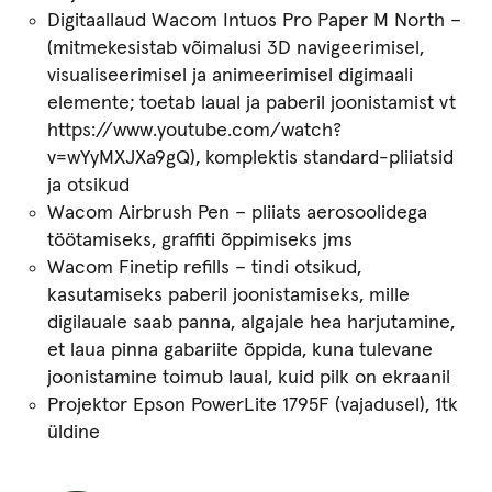
Digitaallaud Wacom Intuos Pro Paper M North –
(mitmekesistab võimalusi 3D navigeerimisel,
visualiseerimisel ja animeerimisel digimaali
elemente; toetab laual ja paberil joonistamist vt
https://www.youtube.com/watch?
v=wYyMXJXa9gQ), komplektis standard-pliiatsid
ja otsikud
Wacom Airbrush Pen – pliiats aerosoolidega
töötamiseks, graffiti õppimiseks jms
Wacom Finetip refills – tindi otsikud,
kasutamiseks paberil joonistamiseks, mille
digilauale saab panna, algajale hea harjutamine,
et laua pinna gabariite õppida, kuna tulevane
joonistamine toimub laual, kuid pilk on ekraanil
Projektor Epson PowerLite 1795F (vajadusel), 1tk
üldine