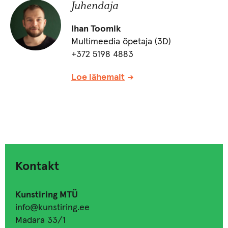
Juhendaja
Ihan Toomik
Multimeedia õpetaja (3D)
+372 5198 4883
Loe lähemalt
Kontakt
Kunstiring MTÜ
info@kunstiring.ee
Madara 33/1