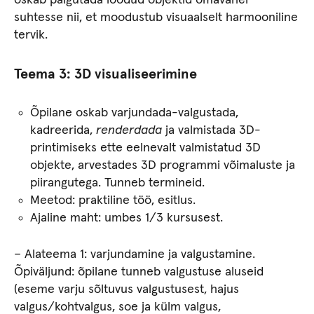
oskab paigutada loodud objektid omavahel
suhtesse nii, et moodustub visuaalselt harmooniline
tervik.
Teema 3
:
3D visualiseerimine
Õpilane oskab varjundada-valgustada,
kadreerida,
renderdada
ja valmistada 3D-
printimiseks ette eelnevalt valmistatud 3D
objekte, arvestades 3D programmi võimaluste ja
piirangutega. Tunneb termineid.
Meetod: praktiline töö, esitlus.
Ajaline maht: umbes 1/3 kursusest.
– Alateema 1: varjundamine ja valgustamine.
Õpiväljund: õpilane tunneb valgustuse aluseid
(eseme varju sõltuvus valgustusest, hajus
valgus/kohtvalgus, soe ja külm valgus,