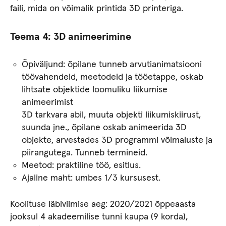
faili, mida on võimalik printida 3D printeriga.
Teema 4
:
3D animeerimine
Õpiväljund: õpilane tunneb arvutianimatsiooni
töövahendeid, meetodeid ja tööetappe, oskab
lihtsate objektide loomuliku liikumise
animeerimist
3D tarkvara abil, muuta objekti liikumiskiirust,
suunda jne., õpilane oskab animeerida 3D
objekte, arvestades 3D programmi võimaluste ja
piirangutega. Tunneb termineid.
Meetod: praktiline töö, esitlus.
Ajaline maht: umbes 1/3 kursusest.
Koolituse läbiviimise aeg: 2020/2021 õppeaasta
jooksul 4 akadeemilise tunni kaupa (9 korda),