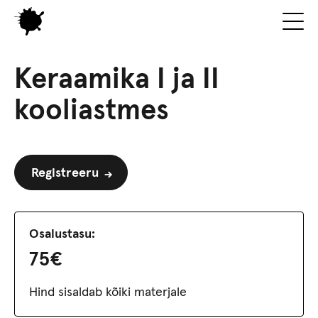
Keraamika I ja II
kooliastmes
Registreeru
Osalustasu:
75€
Hind sisaldab kõiki materjale