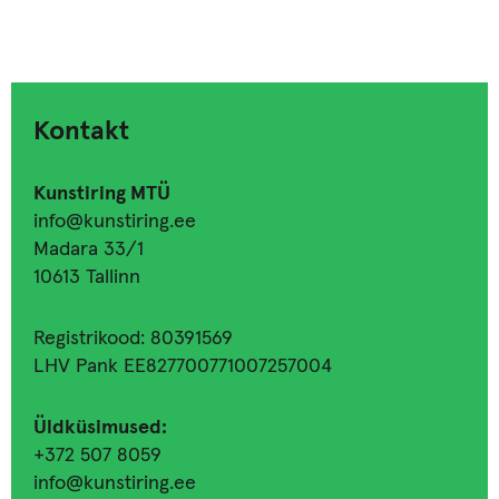
Kontakt
Kunstiring MTÜ
info@kunstiring.ee
Madara 33/1
10613 Tallinn
Registrikood: 80391569
LHV Pank EE827700771007257004
Üldküsimused:
+372 507 8059
info@kunstiring.ee