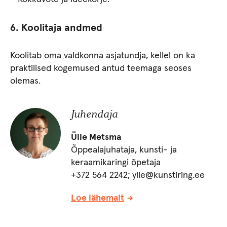
6. Koolitaja andmed
Koolitab oma valdkonna asjatundja, kellel on ka
praktilised kogemused antud teemaga seoses
olemas.
Juhendaja
Ülle Metsma
Õppealajuhataja, kunsti- ja
keraamikaringi õpetaja
+372 564 2242; ylle@kunstiring.ee
Loe lähemalt