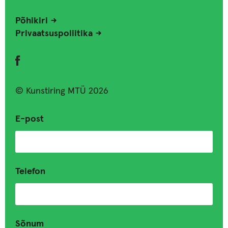
Põhikiri
Privaatsuspoliitika
© Kunstiring MTÜ 2026
E-post
Telefon
Sõnum