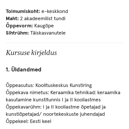
Toimumiskoht:
e-keskkond
Maht:
2 akadeemilist tundi
Õppevorm:
Kaugõpe
Sihtrühm:
Täiskasvanutele
Kursuse kirjeldus
1. Üldandmed
Õppeasutus: Koolituskeskus Kunstiring
Õppekava nimetus: Keraamika tehnikad: keraamika
kasutamine kunstitunnis I ja II kooliastmes
Õppekavarühm: I ja II kooliastme õpetajad ja
kunstiõpetajad/ noortekeskuste juhendajad
Õppekeel: Eesti keel