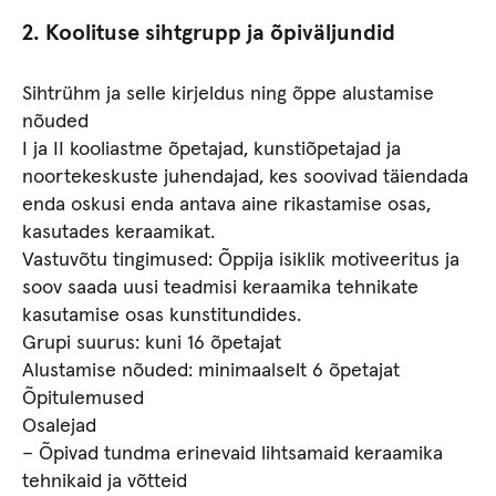
2. Koolituse sihtgrupp ja õpiväljundid
Sihtrühm ja selle kirjeldus ning õppe alustamise
nõuded
I ja II kooliastme õpetajad, kunstiõpetajad ja
noortekeskuste juhendajad, kes soovivad täiendada
enda oskusi enda antava aine rikastamise osas,
kasutades keraamikat.
Vastuvõtu tingimused: Õppija isiklik motiveeritus ja
soov saada uusi teadmisi keraamika tehnikate
kasutamise osas kunstitundides.
Grupi suurus: kuni 16 õpetajat
Alustamise nõuded: minimaalselt 6 õpetajat
Õpitulemused
Osalejad
– Õpivad tundma erinevaid lihtsamaid keraamika
tehnikaid ja võtteid