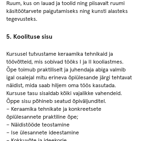
Ruum, kus on lauad ja toolid ning piisavalt ruumi
käsitöötarvete paigutamiseks ning kunsti alasteks
tegevusteks.
5. Koolituse sisu
Kursusel tutvustame keraamika tehnikaid ja
töövõtteid, mis sobivad tööks I ja II kooliastmes.
Õpe toimub praktiliselt ja juhendaja abiga valmib
igal osalejal mitu erineva õpiülesande järgi tehtavat
näidist, mida saab hiljem oma töös kasutada.
Kursuse tasu sisaldab kõiki vajalikke vahendeid.
Õppe sisu põhineb seatud õpiväljunditel.
– Keraamika tehnikate ja konkreetsete
õpiülesannete praktiline õpe;
– Näidistööde teostamine
– Ise ülesannete ideestamine
– Kokkuvõte ja ideekorje.